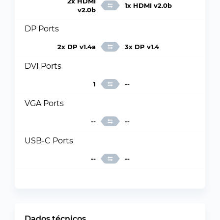
2x HDMI
1x HDMI v2.0b
v2.0b
DP Ports
2x DP v1.4a
3x DP v1.4
DVI Ports
1
--
VGA Ports
--
--
USB-C Ports
--
--
Dados técnicos