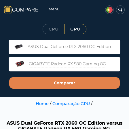
Menu
CPU
GPU
ASUS Dual GeForce RTX 2060 OC Edition
GIGABYTE Radeon RX 580 Gaming 8G
Comparar
Home
/
Comparação GPU
/
ASUS Dual GeForce RTX 2060 OC Edition versus
GIGABYTE Radeon RX 580 Gaming 8G.