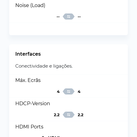
Noise (Load)
--
--
Interfaces
Conectividade e ligações.
Máx. Ecrãs
4
4
HDCP-Version
2.2
2.2
HDMI Ports