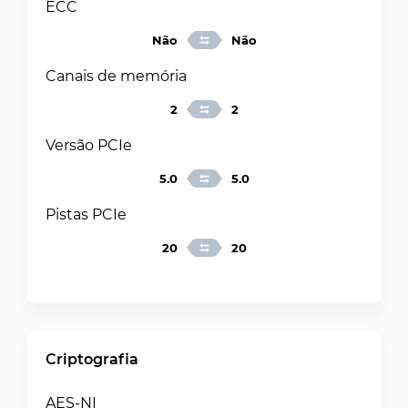
ECC
Não
Não
Canais de memória
2
2
Versão PCIe
5.0
5.0
Pistas PCIe
20
20
Criptografia
AES-NI