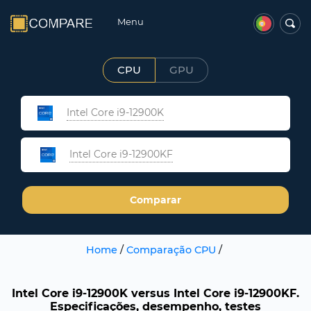
Menu
CPU
GPU
Intel Core i9-12900K
Intel Core i9-12900KF
Comparar
Home
/
Comparação CPU
/
Intel Core i9-12900K versus Intel Core i9-12900KF.
Especificações, desempenho, testes