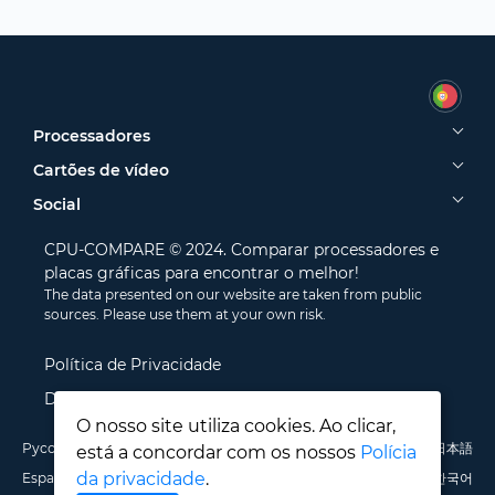
Processadores
Cartões de vídeo
Social
CPU-COMPARE © 2024. Comparar processadores e
placas gráficas para encontrar o melhor!
The data presented on our website are taken from public
sources. Please use them at your own risk.
Política de Privacidade
Disclamer
O nosso site utiliza cookies. Ao clicar,
Русский
English
Deutsch
Português
Italiano
Français
日本語
está a concordar com os nossos
Polícia
da privacidade
.
Español
Polski
中文
한국어