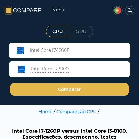
Menu
CPU
GPU
Intel Core i7-1260P
Intel Core i3-8100
Comparar
Home
/
Comparação CPU
/
Intel Core i7-1260P versus Intel Core i3-8100.
Especificações, desempenho, testes