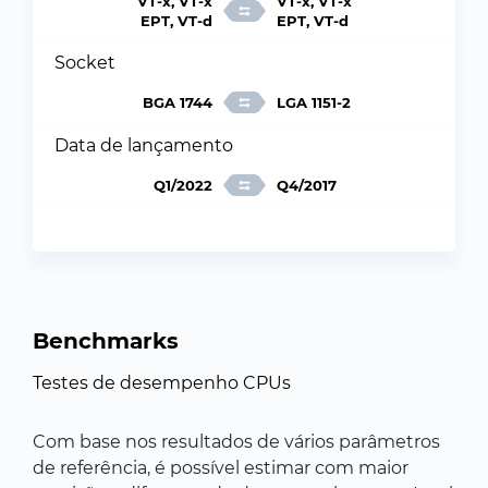
VT-x, VT-x
VT-x, VT-x
EPT, VT-d
EPT, VT-d
Socket
BGA 1744
LGA 1151-2
Data de lançamento
Q1/2022
Q4/2017
Benchmarks
Testes de desempenho CPUs
Com base nos resultados de vários parâmetros
de referência, é possível estimar com maior