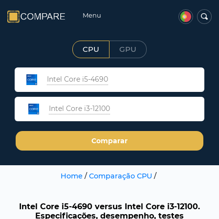
Menu
CPU
GPU
Intel Core i5-4690
Intel Core i3-12100
Comparar
Home
/
Comparação CPU
/
Intel Core i5-4690 versus Intel Core i3-12100.
Especificações, desempenho, testes