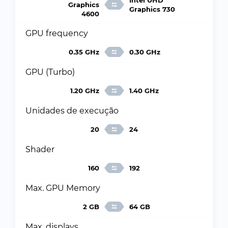
Intel UHD
Graphics
Graphics 730
4600
GPU frequency
0.35 GHz
0.30 GHz
GPU (Turbo)
1.20 GHz
1.40 GHz
Unidades de execução
20
24
Shader
160
192
Max. GPU Memory
2 GB
64 GB
Max. displays