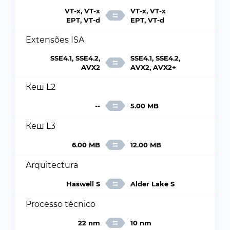
VT-x, VT-x
VT-x, VT-x
EPT, VT-d
EPT, VT-d
Extensões ISA
SSE4.1, SSE4.2,
SSE4.1, SSE4.2,
AVX2
AVX2, AVX2+
Кеш L2
--
5.00 MB
Кеш L3
6.00 MB
12.00 MB
Arquitectura
Haswell S
Alder Lake S
Processo técnico
22 nm
10 nm