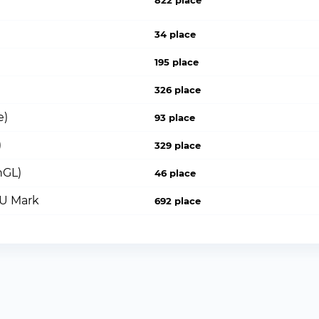
822 place
34 place
195 place
326 place
e)
93 place
)
329 place
nGL)
46 place
PU Mark
692 place