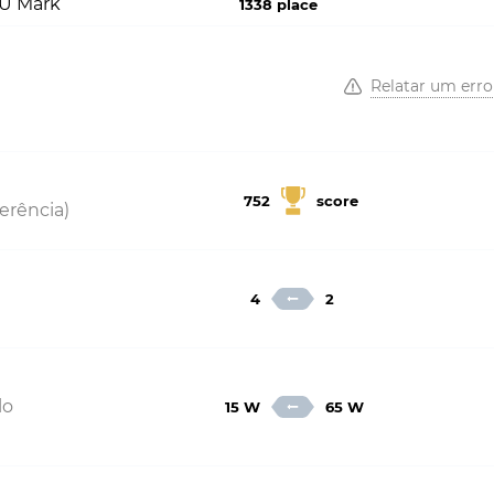
PU Mark
1338 place
Relatar um erro
752
score
erência)
4
2
lo
15 W
65 W