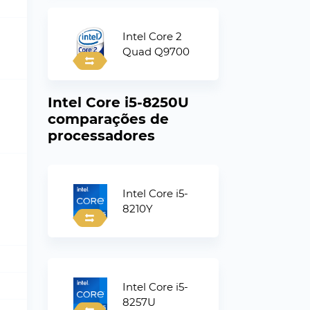
Intel Core 2
Quad Q9700
Intel Core i5-8250U
comparações de
processadores
Intel Core i5-
8210Y
Intel Core i5-
8257U