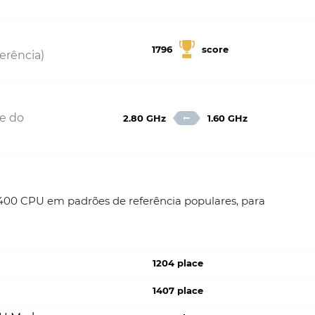
1796
score
erência)
de do
2.80 GHz
1.60 GHz
400 CPU em padrões de referência populares, para
1204 place
1407 place