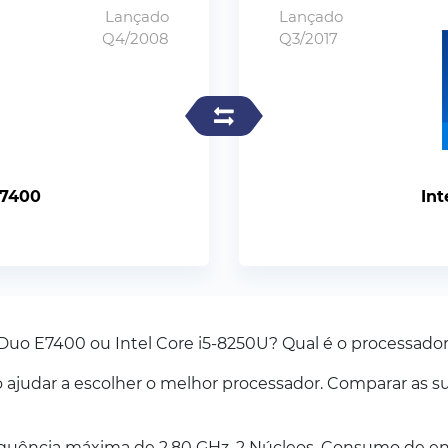
Lançado
Lançado
Q4/2008
Q3/2017
E7400
Int
 Duo E7400 ou Intel Core i5-8250U? Qual é o processador
judar a escolher o melhor processador. Comparar as su
quência máxima de 2.80 GHz. 2 Núcleos. Consumo de en