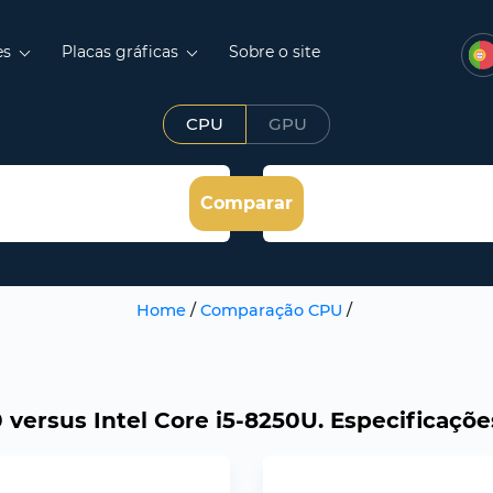
es
Placas gráficas
Sobre o site
CPU
GPU
Comparar
Home
/
Comparação CPU
/
 versus Intel Core i5-8250U. Especificaçõ