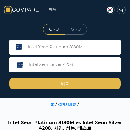
메뉴
CPU
GPU
Intel Xeon Platinum 8180M
Intel Xeon Silver 4208
비교
홈
/
CPU 비교
/
Intel Xeon Platinum 8180M vs Intel Xeon Silver
4208. 사양, 성능, 테스트