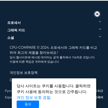
프로세서
그래픽 카드
소셜
CPU-COMPARE © 2024. 프로세서와 그래픽 카드를 비교
하여 최고의 제품을 찾아보세요.!
당사 웹사이트에 제시된 데이터는 공개 출처에서 가a져온 것입니다.
이용에 따른 책임은 귀하에게 있습니다.
개인정보 보호정책
Disclamer
당사 사이트는 쿠키를 사용합니다. 클릭하면
Русский
English
Deutsch
Português
Italiano
Français
日本語
쿠키 사용에 동의하는 것으로 간주됩니다.
개인 정보 보호 경찰
.
Español
Polski
中文
한국어
동의