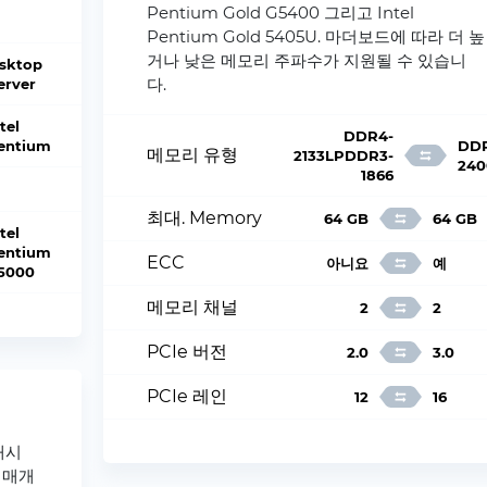
Pentium Gold G5400 그리고 Intel
Pentium Gold 5405U. 마더보드에 따라 더 높
거나 낮은 메모리 주파수가 지원될 수 있습니
sktop
다.
Server
tel
DDR4-
entium
DD
메모리 유형
2133LPDDR3-
240
1866
최대. Memory
64 GB
64 GB
tel
entium
ECC
아니요
예
5000
메모리 채널
2
2
PCIe 버전
2.0
3.0
PCIe 레인
12
16
캐시
 매개