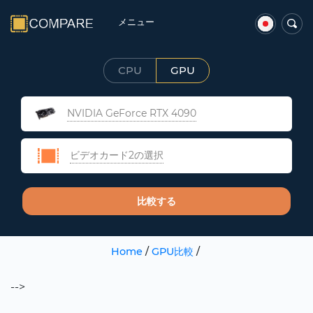
メニュー
CPU
GPU
NVIDIA GeForce RTX 4090
ビデオカード2の選択
比較する
Home
/
GPU比較
/
-->