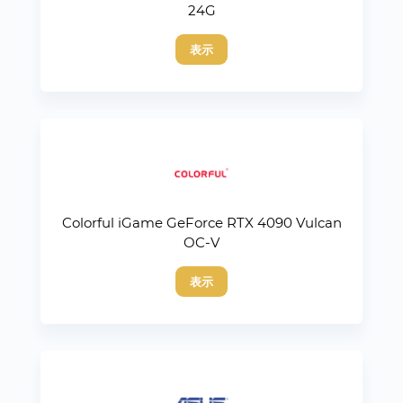
24G
表示
Colorful iGame GeForce RTX 4090 Vulcan
OC-V
表示