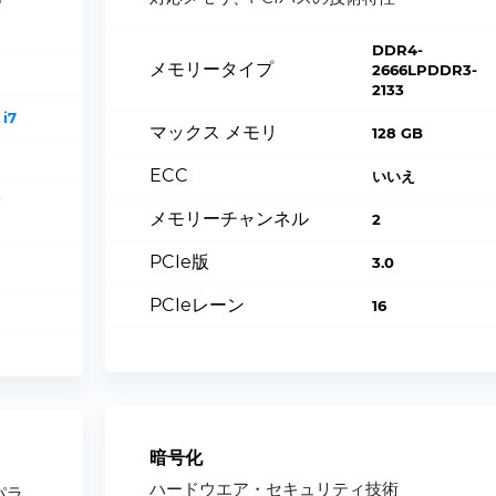
DDR4-
メモリータイプ
2666LPDDR3-
2133
 i7
マックス メモリ
128 GB
ECC
いいえ
i
メモリーチャンネル
2
PCIe版
3.0
PCIeレーン
16
暗号化
ハードウエア・セキュリティ技術
能パラ