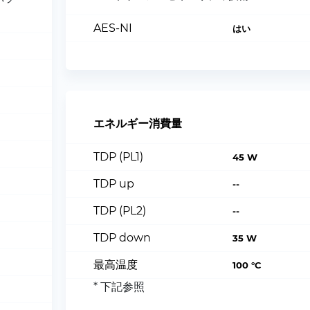
AES-NI
はい
エネルギー消費量
TDP (PL1)
45 W
TDP up
--
TDP (PL2)
--
TDP down
35 W
最高温度
100 °C
* 下記参照