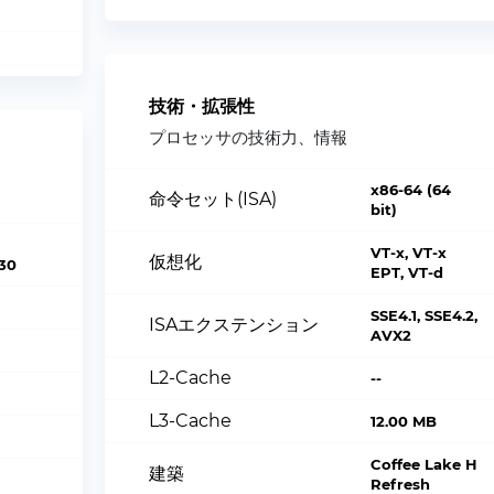
技術・拡張性
プロセッサの技術力、情報
x86-64 (64
命令セット(ISA)
bit)
VT-x, VT-x
仮想化
30
EPT, VT-d
SSE4.1, SSE4.2,
ISAエクステンション
AVX2
L2-Cache
--
L3-Cache
12.00 MB
Coffee Lake H
建築
Refresh