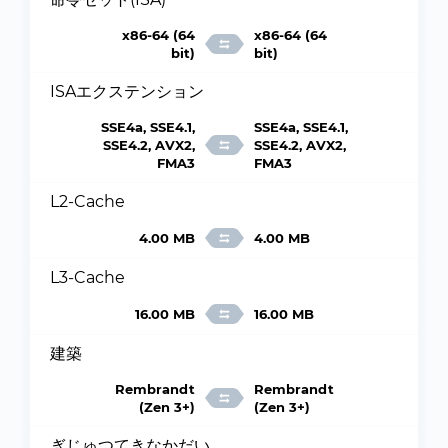
x86-64 (64
x86-64 (64
bit)
bit)
ISAエクステンション
SSE4a, SSE4.1,
SSE4a, SSE4.1,
SSE4.2, AVX2,
SSE4.2, AVX2,
FMA3
FMA3
L2-Cache
4.00 MB
4.00 MB
L3-Cache
16.00 MB
16.00 MB
建築
Rembrandt
Rembrandt
(Zen 3+)
(Zen 3+)
ぎじゅつてきなかだい