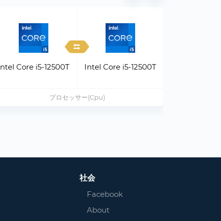
Intel Core i5-12500T
Intel Core i5-12500T
Intel Core
プロセッサー(Cpu)
社会
Facebook
About