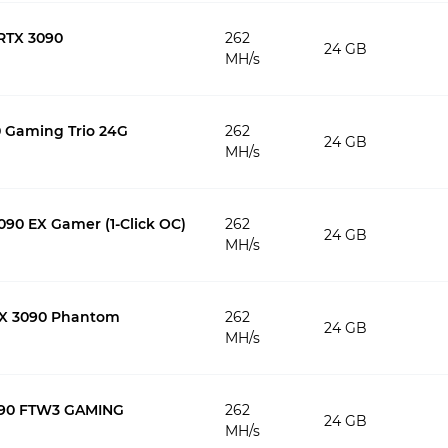
RTX 3090
262
24 GB
MH/s
 Gaming Trio 24G
262
24 GB
MH/s
90 EX Gamer (1-Click OC)
262
24 GB
MH/s
TX 3090 Phantom
262
24 GB
MH/s
090 FTW3 GAMING
262
24 GB
MH/s