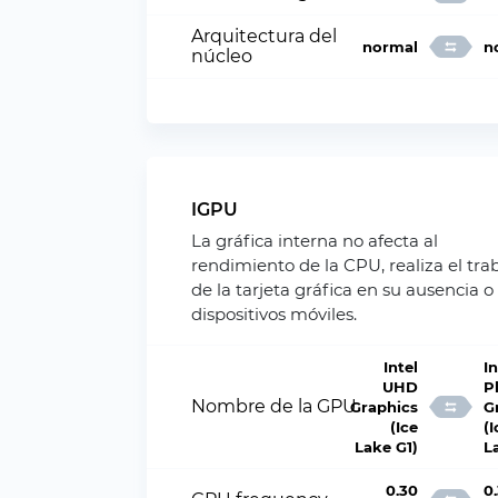
Arquitectura del
normal
n
núcleo
IGPU
La gráfica interna no afecta al
rendimiento de la CPU, realiza el tra
de la tarjeta gráfica en su ausencia o
dispositivos móviles.
Intel
In
UHD
P
Nombre de la GPU
Graphics
G
(Ice
(I
Lake G1)
L
0.30
0