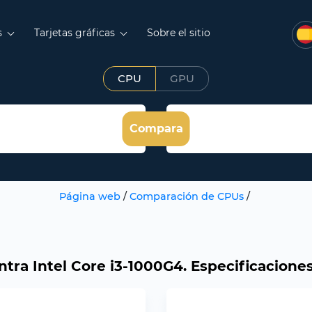
s
Tarjetas gráficas
Sobre el sitio
CPU
GPU
Compara
Página web
/
Comparación de CPUs
/
ontra Intel Core i3-1000G4. Especificacione