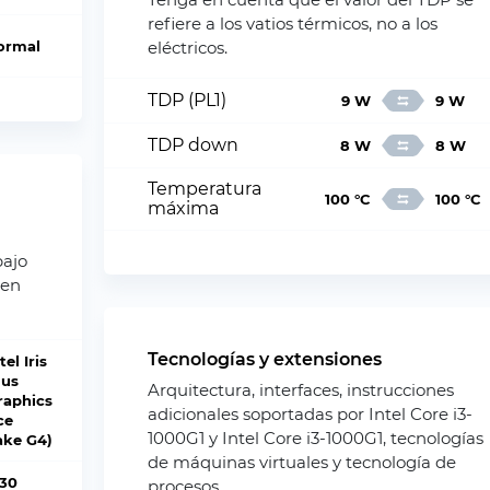
refiere a los vatios térmicos, no a los
ormal
eléctricos.
TDP (PL1)
9 W
9 W
TDP down
8 W
8 W
Temperatura
100 °C
100 °C
máxima
bajo
 en
Tecnologías y extensiones
tel Iris
lus
Arquitectura, interfaces, instrucciones
raphics
adicionales soportadas por Intel Core i3-
ce
1000G1 y Intel Core i3-1000G1, tecnologías
ake G4)
de máquinas virtuales y tecnología de
.30
procesos.