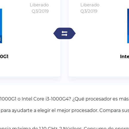
Liberado
Liberado
Q3/2019
Q3/2019
00G1
Int
i3-1000G1 o Intel Core i3-1000G4? ¿Qué procesador es más
ra ayudarte a elegir el mejor procesador. Compara sus
uencia máxima de 1.10 GHz. 2 Núcleos. Consumo de energí