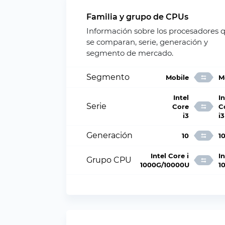
Familia y grupo de CPUs
Información sobre los procesadores 
se comparan, serie, generación y
segmento de mercado.
Segmento
Mobile
M
Intel
In
Serie
Core
C
i3
i3
Generación
10
1
Intel Core i
In
Grupo CPU
1000G/10000U
1