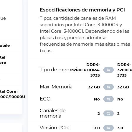
Especificaciones de memoria y PCI
que
Tipos, cantidad de canales de RAM
soportados por Intel Core i3-1000G4 y
Intel Core i3-1000G1. Dependiendo de las
placas base, pueden admitirse
frecuencias de memoria más altas o más
obile
bajas.
tel
ore
DDR4-
DDR4-
Tipo de memoria
3200LPDDR4-
3200L
3733
3733
0
Max. Memoria
32 GB
32 GB
tel Core i
000G/10000U
ECC
No
No
Canales de
2
2
memoria
Versión PCIe
3.0
3.0