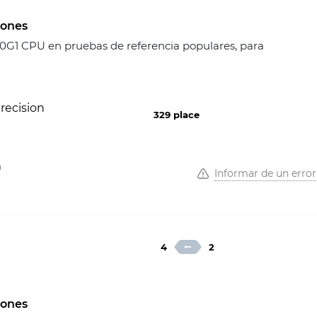
iones
00G1 CPU en pruebas de referencia populares, para
recision
329 place
a
Informar de un error
4
2
iones