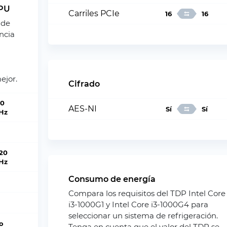
CPU
Carriles PCIe
16
16
 de
ncia
ejor.
Cifrado
10
AES-NI
Sí
Sí
Hz
.20
Hz
Consumo de energía
Compara los requisitos del TDP Intel Core
i3-1000G1 y Intel Core i3-1000G4 para
seleccionar un sistema de refrigeración.
o
Tenga en cuenta que el valor del TDP se