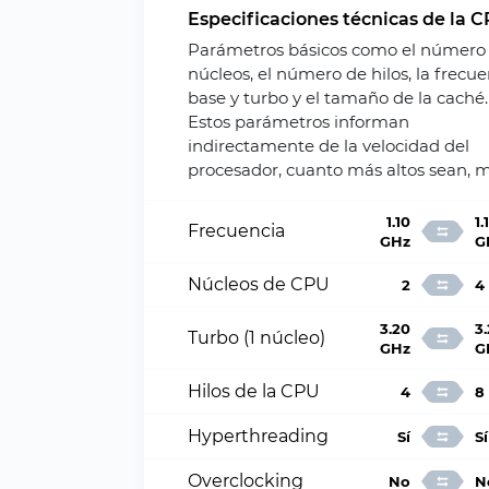
Especificaciones técnicas de la 
Parámetros básicos como el número
núcleos, el número de hilos, la frecue
base y turbo y el tamaño de la caché.
Estos parámetros informan
indirectamente de la velocidad del
procesador, cuanto más altos sean, m
1.10
1.
Frecuencia
GHz
G
Núcleos de CPU
2
4
3.20
3
Turbo (1 núcleo)
GHz
G
Hilos de la CPU
4
8
Hyperthreading
Sí
Sí
Overclocking
No
N