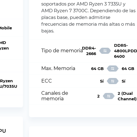
soportados por AMD Ryzen 3 7335U y
AMD Ryzen 7 3700C. Dependiendo de las
placas base, pueden admitirse
frecuencias de memoria más altas o más
Mobile
bajas.
MD
DDR5-
yzen
DDR4-
Tipo de memoria
4800LPDD
2666
6400
Max. Memoria
64 GB
64 GB
ECC
Ryzen
Sí
Sí
U/7035U
Canales de
2 (Dual
2
memoria
Channel)
CPU