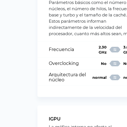
Parámetros básicos como el número
núcleos, el número de hilos, la frecue
base y turbo y el tamaño de la caché.
Estos parámetros informan
indirectamente de la velocidad del
procesador, cuanto más altos sean, m
2.30
3
Frecuencia
GHz
G
Overclocking
No
N
Arquitectura del
normal
n
núcleo
IGPU
La gráfica interna no afecta al