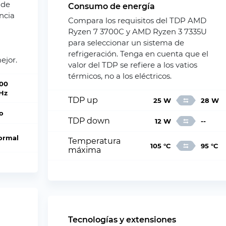
 de
Consumo de energía
ncia
Compara los requisitos del TDP AMD
Ryzen 7 3700C y AMD Ryzen 3 7335U
para seleccionar un sistema de
refrigeración. Tenga en cuenta que el
ejor.
valor del TDP se refiere a los vatios
térmicos, no a los eléctricos.
.00
Hz
TDP up
25 W
28 W
o
TDP down
12 W
--
ormal
Temperatura
105 °C
95 °C
máxima
Tecnologías y extensiones