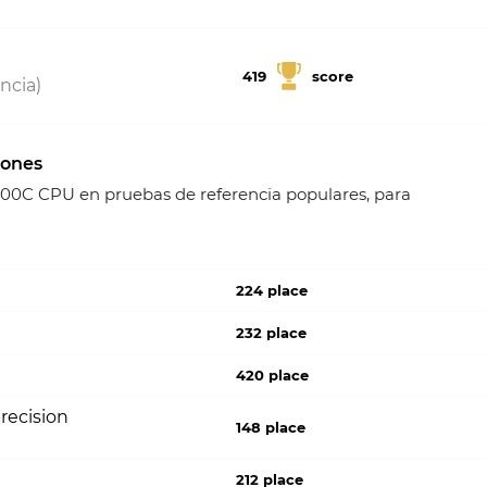
419
score
ncia)
iones
0C CPU en pruebas de referencia populares, para
224 place
232 place
420 place
recision
148 place
212 place