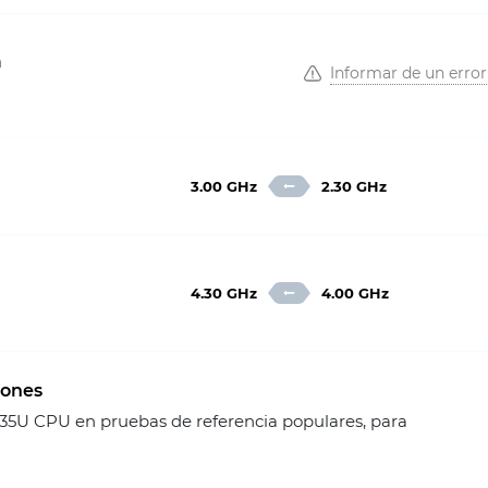
a
Informar de un error
3.00 GHz
2.30 GHz
4.30 GHz
4.00 GHz
iones
5U CPU en pruebas de referencia populares, para