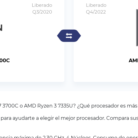
Liberado
Liberado
Q3/2020
Q4/2022
700C
AMD
 7 3700C o AMD Ryzen 3 7335U? ¿Qué procesador es más
ra ayudarte a elegir el mejor procesador. Compara sus
ncia máxima de 2.30 GHz. 4 Núcleos. Consumo de energ