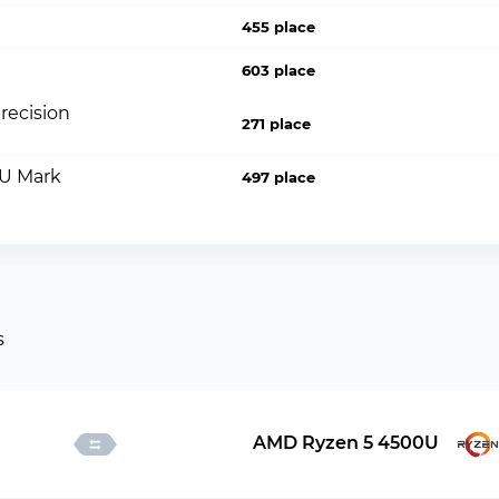
455 place
603 place
recision
271 place
PU Mark
497 place
s
AMD Ryzen 5 4500U