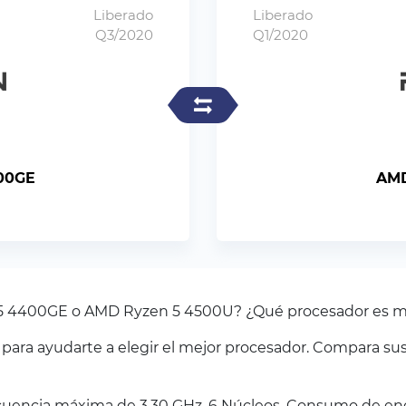
Liberado
Liberado
Q3/2020
Q1/2020
00GE
AMD
 5 4400GE o AMD Ryzen 5 4500U? ¿Qué procesador es m
ra ayudarte a elegir el mejor procesador. Compara sus
uencia máxima de 3.30 GHz. 6 Núcleos. Consumo de ener