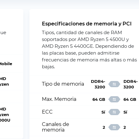
Especificaciones de memoria y PCI
que
Tipos, cantidad de canales de RAM
soportados por AMD Ryzen 5 4500U y
AMD Ryzen 5 4400GE. Dependiendo de
las placas base, pueden admitirse
frecuencias de memoria más altas o más
Mobile
bajas.
MD
DDR4-
DDR4-
Tipo de memoria
yzen
3200
3200
Max. Memoria
64 GB
64 GB
MD
ECC
Sí
Sí
yzen
000U
Canales de
2
2
memoria