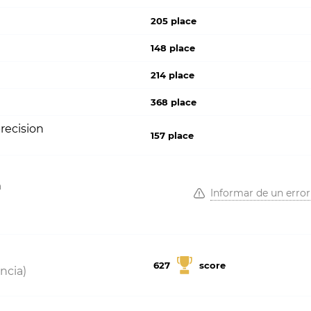
205 place
148 place
214 place
368 place
recision
157 place
a
Informar de un error
627
score
ncia)