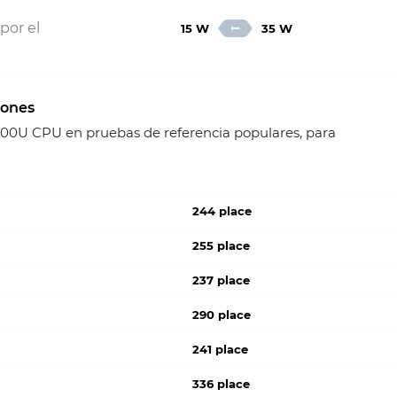
por el
15 W
35 W
iones
0U CPU en pruebas de referencia populares, para
244 place
255 place
237 place
290 place
241 place
336 place