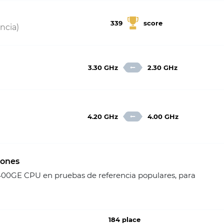
339
score
ncia)
3.30 GHz
2.30 GHz
4.20 GHz
4.00 GHz
iones
00GE CPU en pruebas de referencia populares, para
184 place