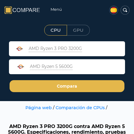
Menú
CPU
GPU
AMD Ryzen 3 PRO 3200G
AMD Ryzen 5 5600G
Compara
Página web
/
Comparación de CPUs
/
AMD Ryzen 3 PRO 3200G contra AMD Ryzen 5
5600G. Especificaciones, rendimiento, pruebas