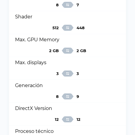
8
7
Shader
512
448
Max. GPU Memory
2 GB
2 GB
Max. displays
3
3
Generación
8
9
DirectX Version
12
12
Proceso técnico