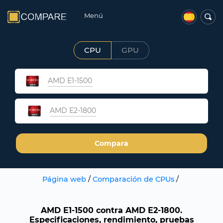
Menú
CPU
GPU
AMD E1-1500
AMD E2-1800
Compara
Página web
/
Comparación de CPUs
/
AMD E1-1500 contra AMD E2-1800.
Especificaciones, rendimiento, pruebas