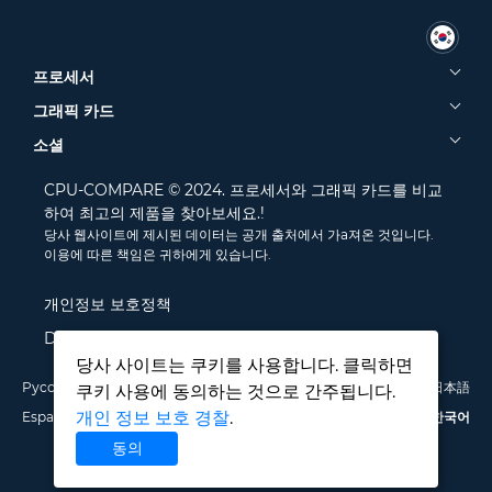
프로세서
그래픽 카드
소셜
CPU-COMPARE © 2024. 프로세서와 그래픽 카드를 비교
하여 최고의 제품을 찾아보세요.!
당사 웹사이트에 제시된 데이터는 공개 출처에서 가a져온 것입니다.
이용에 따른 책임은 귀하에게 있습니다.
개인정보 보호정책
Disclamer
당사 사이트는 쿠키를 사용합니다. 클릭하면
Русский
English
Deutsch
Português
Italiano
Français
日本語
쿠키 사용에 동의하는 것으로 간주됩니다.
개인 정보 보호 경찰
.
Español
Polski
中文
한국어
동의