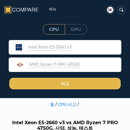
메뉴
CPU
GPU
Intel Xeon E5-2660 v3
AMD Ryzen 7 PRO 4750G
비교
홈
/
CPU 비교
/
Intel Xeon E5-2660 v3 vs AMD Ryzen 7 PRO
4750G. 사양, 성능, 테스트