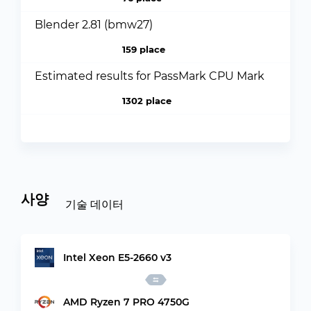
Blender 2.81 (bmw27)
159 place
Estimated results for PassMark CPU Mark
1302 place
사양
기술 데이터
Intel Xeon E5-2660 v3
AMD Ryzen 7 PRO 4750G