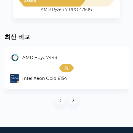
23554
AMD Ryzen 7 PRO 4750G
최신 비교
AMD Epyc 7443
Intel Xeon Gold 6154
‹
›