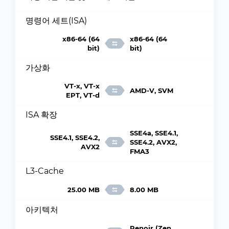
명령어 세트(ISA)
x86-64 (64
x86-64 (64
bit)
bit)
가상화
VT-x, VT-x
AMD-V, SVM
EPT, VT-d
ISA 확장
SSE4a, SSE4.1,
SSE4.1, SSE4.2,
SSE4.2, AVX2,
AVX2
FMA3
L3-Cache
25.00 MB
8.00 MB
아키텍처
Renoir (Zen