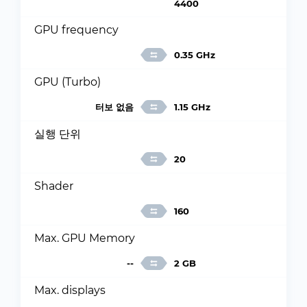
4400
GPU frequency
0.35 GHz
GPU (Turbo)
터보 없음
1.15 GHz
실행 단위
20
Shader
160
Max. GPU Memory
--
2 GB
Max. displays