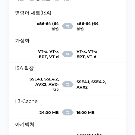
명령어 세트(ISA)
x86-64 (64
x86-64 (64
bit)
bit)
가상화
VT-x, VT-x
VT-x, VT-x
EPT, VT-d
EPT, VT-d
ISA 확장
SSE4.1, SSE4.2,
SSE4.1, SSE4.2,
AVX2, AVX-
AVX2
512
L3-Cache
24.00 MB
16.00 MB
아키텍처