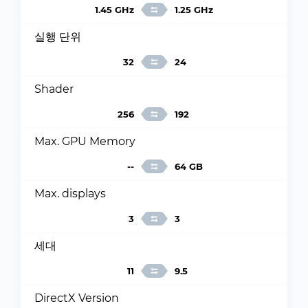
1.45 GHz
1.25 GHz
실행 단위
32
24
Shader
256
192
Max. GPU Memory
--
64 GB
Max. displays
3
3
세대
11
9.5
DirectX Version