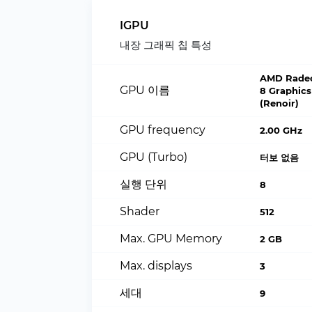
IGPU
내장 그래픽 칩 특성
AMD Rade
GPU 이름
8 Graphics
(Renoir)
GPU frequency
2.00 GHz
GPU (Turbo)
터보 없음
실행 단위
8
Shader
512
Max. GPU Memory
2 GB
Max. displays
3
세대
9