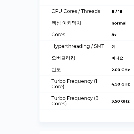
CPU Cores / Threads
8 / 16
핵심 아키텍처
normal
Cores
8x
Hyperthreading / SMT
예
오버클러킹
아니요
빈도
2.00 GHz
Turbo Frequency (1
4.50 GHz
Core)
Turbo Frequency (8
3.50 GHz
Cores)