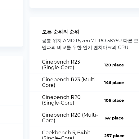
모든 순위의 순위
공통 위치 AMD Ryzen 7 PRO 5875U 다른 모
델과의 비교를 위한 인기 벤치마크의 CPU.
Cinebench R23
120 place
(Single-Core)
Cinebench R23 (Multi-
146 place
Core)
Cinebench R20
106 place
(Single-Core)
Cinebench R20 (Multi-
147 place
Core)
Geekbench 5, 64bit
257 place
(Single-Core)