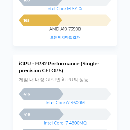
Intel Core M-5Y10c
165
AMD A10-7350B
모든 벤치마크 결과
iGPU - FP32 Performance (Single-
precision GFLOPS)
게임 내 내장 GPU인 iGPU의 성능
416
Intel Core i7-4600M
416
Intel Core i7-4800MQ