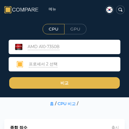
메뉴
CPU
GPU
AMD A10-7350B
프로세서 2 선택
비교
홈
/
CPU 비교
/
종합 점수
출시