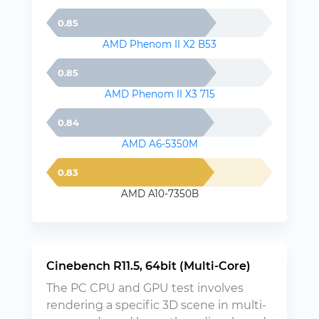
0.85
AMD Phenom II X2 B53
0.85
AMD Phenom II X3 715
0.84
AMD A6-5350M
0.83
AMD A10-7350B
Cinebench R11.5, 64bit (Multi-Core)
The PC CPU and GPU test involves
rendering a specific 3D scene in multi-