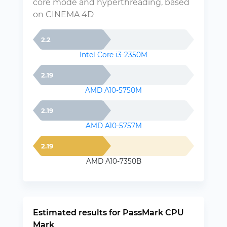
core mode and hyperthreading, based
on CINEMA 4D
2.2
Intel Core i3-2350M
2.19
AMD A10-5750M
2.19
AMD A10-5757M
2.19
AMD A10-7350B
Estimated results for PassMark CPU
Mark