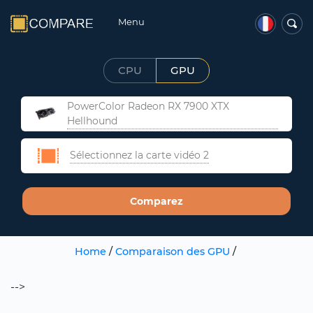
Menu
CPU
GPU
PowerColor Radeon RX 7900 XTX
Hellhound
Sélectionnez la carte vidéo 2
Comparez
Home
/
Comparaison des GPU
/
-->