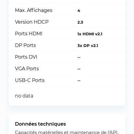
Max. Affichages
4
Version HDCP
2.3
Ports HDMI
1x HDMI v2.1
DP Ports
3x DP v2.1
Ports DVI
--
VGA Ports
--
USB-C Ports
--
no data
Données techniques
Capacités matérielles et maintenance de l'API.