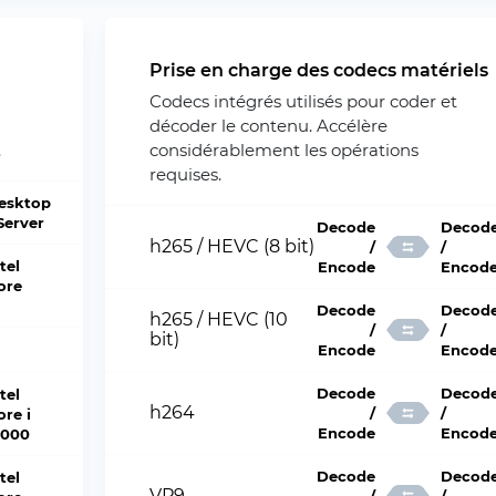
Prise en charge des codecs matériels
Codecs intégrés utilisés pour coder et
décoder le contenu. Accélère
.
considérablement les opérations
requises.
esktop
 Server
Decode
Decod
h265 / HEVC (8 bit)
/
/
tel
Encode
Encod
ore
Decode
Decod
h265 / HEVC (10
/
/
bit)
Encode
Encod
Decode
Decod
tel
h264
/
/
ore i
Encode
Encod
2000
Decode
Decod
tel
VP9