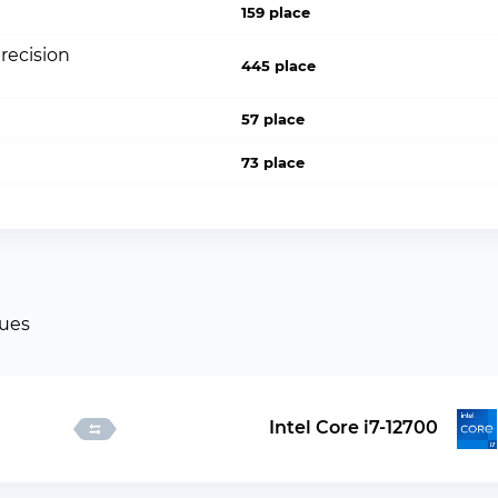
159 place
recision
445 place
57 place
73 place
ues
Intel Core i7-12700