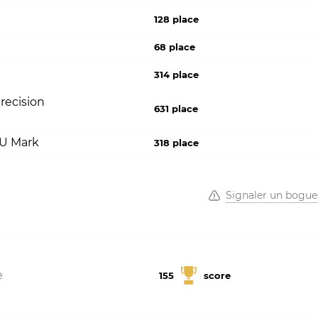
128 place
68 place
314 place
recision
631 place
PU Mark
318 place
Signaler un bogue
e
155
score