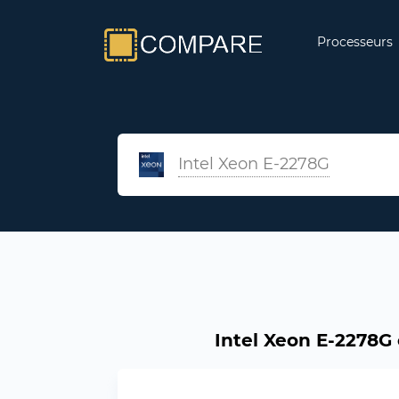
Processeurs
Intel Xeon E-2278G
Intel Xeon E-2278G 