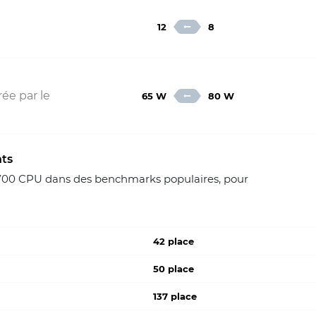
12
8
ée par le
65 W
80 W
nts
2700 CPU dans des benchmarks populaires, pour
42 place
50 place
137 place