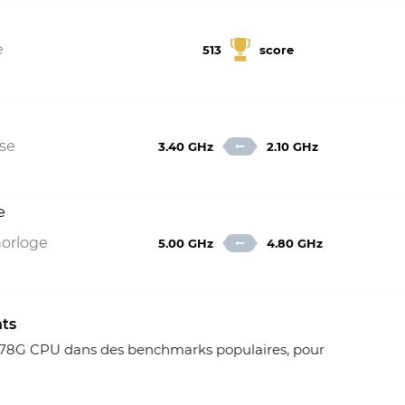
e
513
score
sse
3.40 GHz
2.10 GHz
e
horloge
5.00 GHz
4.80 GHz
nts
278G CPU dans des benchmarks populaires, pour