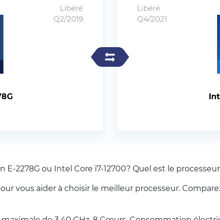
Libéré
Libéré
Q2/2019
Q4/2021
78G
In
on E-2278G ou Intel Core i7-12700? Quel est le processeur 
r vous aider à choisir le meilleur processeur. Comparez 
 maximale de 3.40 GHz. 8 Cœurs. Consommation électriq