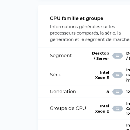
CPU famille et groupe
Informations générales sur les
processeurs comparés, la série, la
génération et le segment de marché
Desktop
D
Segment
/ Server
/
In
Intel
Série
C
Xeon E
i7
Génération
8
12
In
Intel
Groupe de CPU
C
Xeon E
1
In