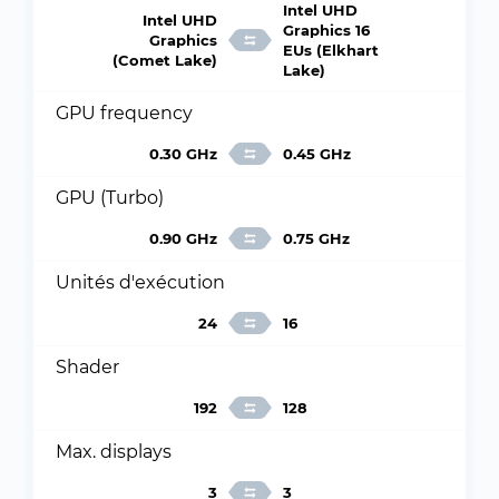
Intel UHD
Intel UHD
Graphics 16
Graphics
EUs (Elkhart
(Comet Lake)
Lake)
GPU frequency
0.30 GHz
0.45 GHz
GPU (Turbo)
0.90 GHz
0.75 GHz
Unités d'exécution
24
16
Shader
192
128
Max. displays
3
3