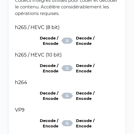
Codecs intégrés utilisés pour coder et décoder
le contenu. Accélère considérablement les
opérations requises.
h265 / HEVC (8 bit)
Decode /
Decode /
Encode
Encode
h265 / HEVC (10 bit)
Decode /
Decode /
Encode
Encode
h264
Decode /
Decode /
Encode
Encode
VP9
Decode /
Decode /
Encode
Encode