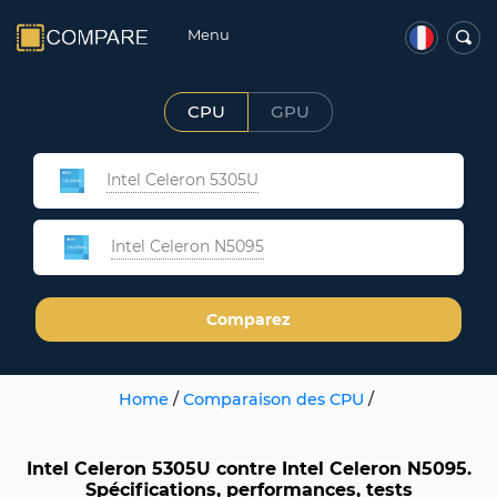
Menu
CPU
GPU
Intel Celeron 5305U
Intel Celeron N5095
Comparez
Home
/
Comparaison des CPU
/
Intel Celeron 5305U contre Intel Celeron N5095.
Spécifications, performances, tests