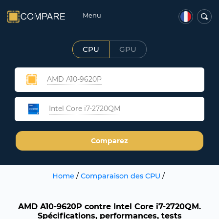
Menu
CPU
GPU
AMD A10-9620P
Intel Core i7-2720QM
Comparez
Home
/
Comparaison des CPU
/
AMD A10-9620P contre Intel Core i7-2720QM.
Spécifications, performances, tests