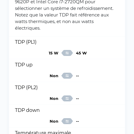
9620P et Intel Core i7-2720QM pour
sélectionner un système de refroidissement.
Notez que la valeur TDP fait référence aux
watts thermiques, et non aux watts
électriques.
TDP (PL1)
15 W
45 W
TDP up
Non
--
TDP (PL2)
Non
--
TDP down
Non
--
Température maximale