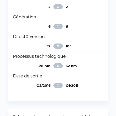
2
2
Génération
6
6
DirectX Version
12
10.1
Processus technologique
28 nm
32 nm
Date de sortie
Q2/2016
Q1/2011