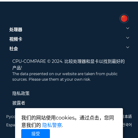
处理器
视频卡
社会
CPU-COMPARE © 2024. 比较处理器和显卡以找到最好的
产品!
The data presented on our website are taken from public
sources. Please use them at your own risk.
隐私政策
披露者
Русский
English
Deutsch
Português
Italiano
Français
日本語
我们的网站使用cookies。通过点击，您同
意我们的
隐私警察
.
Español
Polski
中文
한국어
接受