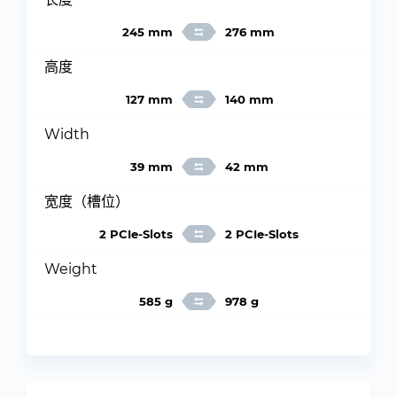
245 mm
276 mm
高度
127 mm
140 mm
Width
39 mm
42 mm
宽度（槽位）
2 PCIe-Slots
2 PCIe-Slots
Weight
585 g
978 g