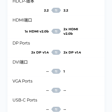
HDCP-版本
2.2
2.2
HDMI端口
2x HDMI
1x HDMI v2.0b
v2.0b
DP Ports
2x DP v1.4
2x DP v1.4
DVI端口
--
1
VGA Ports
--
--
USB-C Ports
--
--