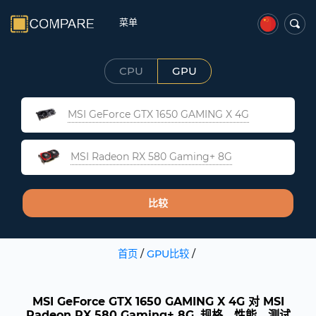
菜单
CPU
GPU
MSI GeForce GTX 1650 GAMING X 4G
MSI Radeon RX 580 Gaming+ 8G
比较
首页
/
GPU比较
/
MSI GeForce GTX 1650 GAMING X 4G 对 MSI
Radeon RX 580 Gaming+ 8G. 规格、性能、测试