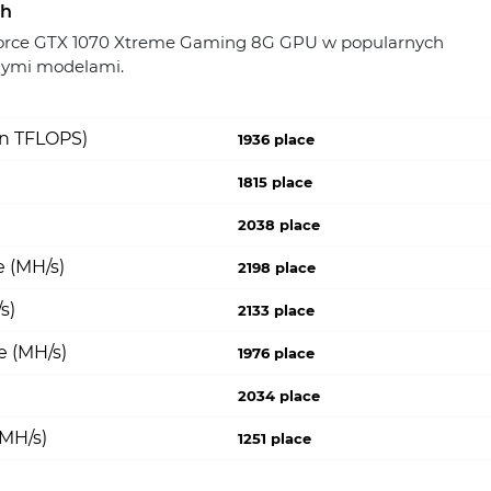
ch
rce GTX 1070 Xtreme Gaming 8G GPU w popularnych
nymi modelami.
on TFLOPS)
1936 place
1815 place
2038 place
 (MH/s)
2198 place
s)
2133 place
e (MH/s)
1976 place
2034 place
(MH/s)
1251 place