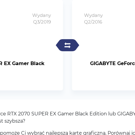
Wydany
Wydany
Q3/2019
Q2/2016
R EX Gamer Black
GIGABYTE GeForc
Force RTX 2070 SUPER EX Gamer Black Edition lub GIGA
st szybsza?
omoże Ci wybrać najlepszą kartę graficzną. Porównaj ic