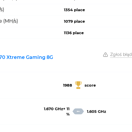
s)
1354 place
e (MH/s)
1079 place
1136 place
Zgłoś błąd
70 Xtreme Gaming 8G
1988
score
1.670 GHz+ 11
1.605 GHz
%