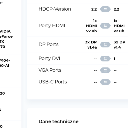
ce
HDCP-Version
2.2
2.2
1x
1x
Porty HDMI
HDMI
HDMI
v2.0b
v2.0b
VIDIA
eForce
TX
3x DP
3x DP
DP Ports
070
v1.4a
v1.4
Porty DVI
--
1
P104-
00-A1
VGA Ports
--
--
USB-C Ports
--
--
920
4
Dane techniczne
20