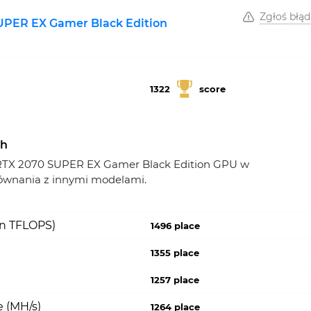
Zgłoś błąd
UPER EX Gamer Black Edition
1322
score
ch
RTX 2070 SUPER EX Gamer Black Edition GPU w
ównania z innymi modelami.
on TFLOPS)
1496 place
1355 place
1257 place
 (MH/s)
1264 place