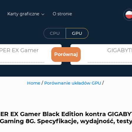
Karty graficzne
O stronie
CPU
GPU
UPER EX Gamer
GIGABYTE
Porównaj
Home
/
Porównanie układów GPU
/
ER EX Gamer Black Edition kontra GIGABY
Gaming 8G. Specyfikacje, wydajność, test