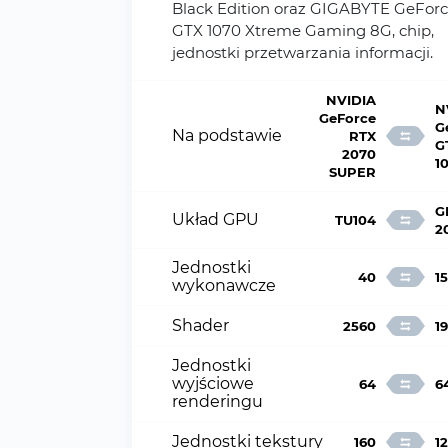
Black Edition oraz GIGABYTE GeFor
GTX 1070 Xtreme Gaming 8G, chip,
jednostki przetwarzania informacji.
NVIDIA
N
GeForce
G
Na podstawie
RTX
G
2070
1
SUPER
G
Układ GPU
TU104
2
Jednostki
40
15
wykonawcze
Shader
2560
1
Jednostki
wyjściowe
64
6
renderingu
Jednostki tekstury
160
1