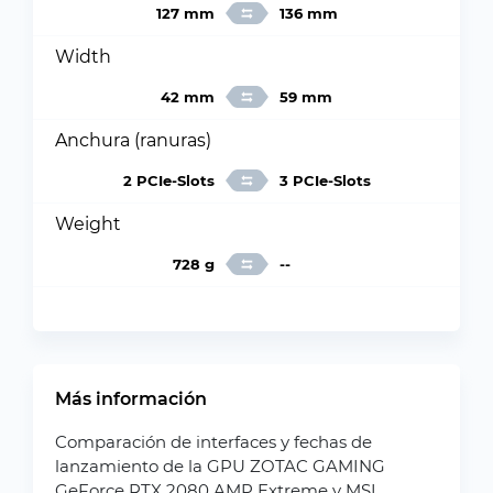
127 mm
136 mm
Width
42 mm
59 mm
Anchura (ranuras)
2 PCIe-Slots
3 PCIe-Slots
Weight
728 g
--
Más información
Comparación de interfaces y fechas de
lanzamiento de la GPU ZOTAC GAMING
GeForce RTX 2080 AMP Extreme y MSI