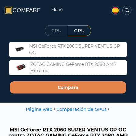
Menú
CPU
GPU
MSI GeForce RTX 2060 SUPER VENTUS GP
OC
ZOTAC GAMING GeForce RTX 2080 AMP
Extreme
Compara
Página web
/
Comparación de GPUs
/
MSI GeForce RTX 2060 SUPER VENTUS GP OC
contra ZOTAC GAMING GeForce RTX 2080 AMP