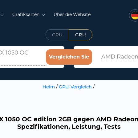
Grafikkarten
Über die Website
CPU
GPU
TX 1050 OC
AMD Radeon 
Vergleichen Sie
Heim
/
GPU-Vergleich
/
X 1050 OC edition 2GB gegen AMD Radeon 
Spezifikationen, Leistung, Tests