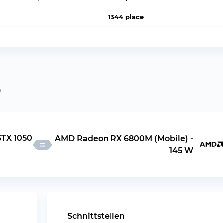
1344 place
n
GTX 1050
AMD Radeon RX 6800M (Mobile) -
145 W
Schnittstellen