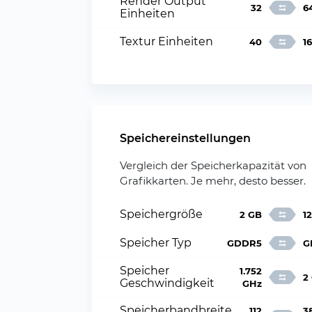
Render Output
32
6
Einheiten
Textur Einheiten
40
1
Speichereinstellungen
Vergleich der Speicherkapazität von
Grafikkarten. Je mehr, desto besser.
Speichergröße
2 GB
1
Speicher Typ
GDDR5
G
Speicher
1.752
2
Geschwindigkeit
GHz
Speicherbandbreite
112
3