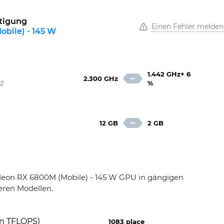
htigung
Einen Fehler melden
bile) - 145 W
1.442 GHz+ 6
2.300 GHz
z
%
12 GB
2 GB
n RX 6800M (Mobile) - 145 W GPU in gängigen
eren Modellen.
on TFLOPS)
1083 place