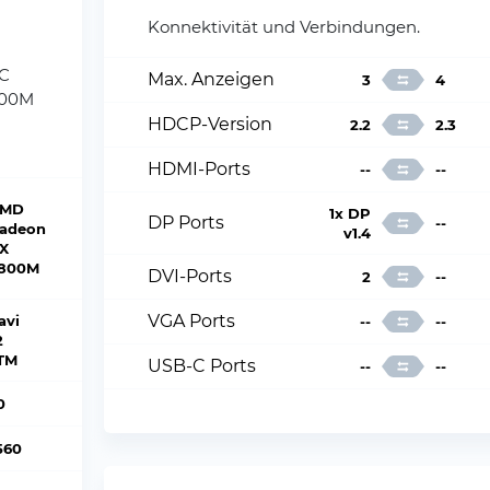
Konnektivität und Verbindungen.
OC
Max. Anzeigen
3
4
800M
HDCP-Version
2.2
2.3
HDMI-Ports
--
--
MD
1x DP
DP Ports
--
adeon
v1.4
X
800M
DVI-Ports
2
--
VGA Ports
avi
--
--
2
TM
USB-C Ports
--
--
0
560