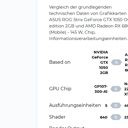
Vergleich der grundlegenden
technischen Daten von Grafikkarten
ASUS ROG Strix GeForce GTX 1050 
edition 2GB und AMD Radeon RX 6
(Mobile) - 145 W, Chip,
Informationsverarbeitungseinheiten.
NVIDIA
A
GeForce
R
Based on
GTX
R
1050
6
2GB
N
GP107-
GPU Chip
2
300-A1
X
Ausführungseinheiten
5
4
Shader
640
2