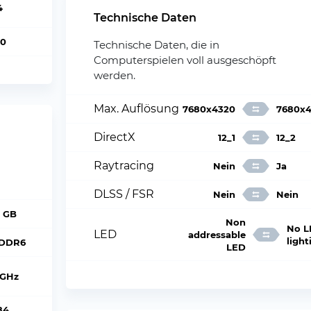
4
Technische Daten
60
Technische Daten, die in
Computerspielen voll ausgeschöpft
werden.
Max. Auflösung
7680x4320
7680x
DirectX
12_1
12_2
Raytracing
Nein
Ja
DLSS / FSR
Nein
Nein
2 GB
Non
No L
LED
addressable
light
DDR6
LED
 GHz
84