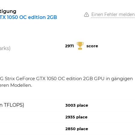
htigung
Einen Fehler melden
TX 1050 OC edition 2GB
2971
score
rks)
Strix GeForce GTX 1050 OC edition 2GB GPU in gängigen
eren Modellen.
on TFLOPS)
3003 place
2935 place
2850 place